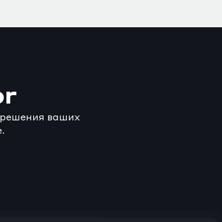
or
 решения ваших 
.