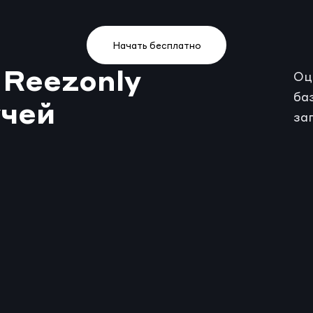
Начать бесплатно
Reezonly
Оц
ба
учей
за
Программа курса
Пр
Генерация контента для урока
П
в