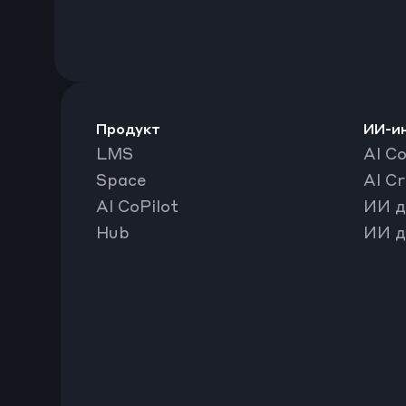
Продукт
ИИ-и
LMS
AI Co
Space
AI C
AI CoPilot
ИИ д
Hub
ИИ д