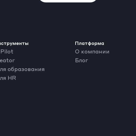
нструменты
Платформа
Pilot
О компании
reator
Блог
ля образования
ля HR