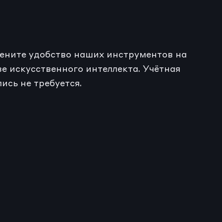
ените удобство наших инструментов на 
зе искусственного интеллекта. Учётная 
пись не требуется.
ограмма курса
Программ
ерезапись текста в 
Разра
ыбранном стиле
вебин