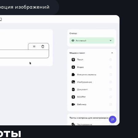
рация изображений
оты