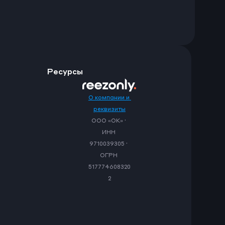
Ресурсы
О компании и 
реквизиты
ООО «ОК» · 
ИНН 
9710039305 · 
ОГРН 
517774608320
2