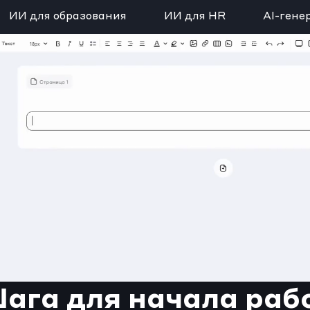
ИИ для образования
ИИ для HR
AI-гене
Шага для начала раб